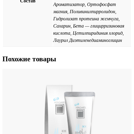
Состав
Ароматизатор, Ортофосфат
магния, Поливинилпирролидон,
Гидролизат протеина жемчуга,
Сахарин, Бета — глицирризиновая
кислота, Цетилпиридиния хлорид,
Лаурил Диэтиленедиаминоглицин
Похожие товары