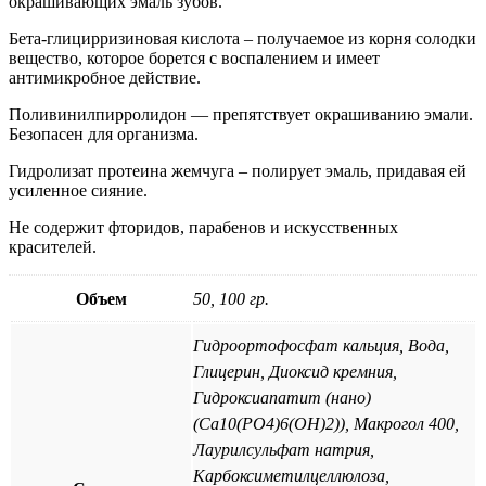
окрашивающих эмаль зубов.
Бета-глицирризиновая кислота – получаемое из корня солодки
вещество, которое борется с воспалением и имеет
антимикробное действие.
Поливинилпирролидон — препятствует окрашиванию эмали.
Безопасен для организма.
Гидролизат протеина жемчуга – полирует эмаль, придавая ей
усиленное сияние.
Не содержит фторидов, парабенов и искусственных
красителей.
Объем
50, 100 гр.
Гидроортофосфат кальция, Вода,
Глицерин, Диоксид кремния,
Гидроксиапатит (нано)
(Ca10(PO4)6(OH)2)), Макрогол 400,
Лаурилсульфат натрия,
Карбоксиметилцеллюлоза,