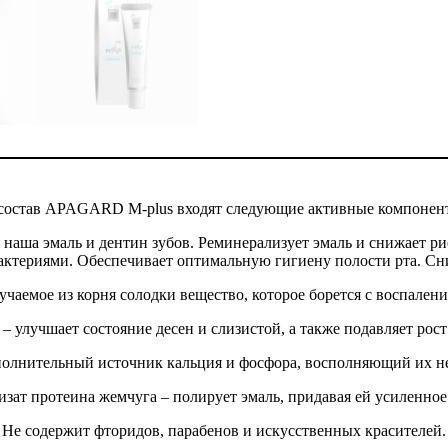
состав APAGARD M-plus входят следующие активные компонен
ша эмаль и дентин зубов. Реминерализует эмаль и снижает рис
актериями. Обеспечивает оптимальную гигиену полости рта. С
учаемое из корня солодки вещество, которое борется с воспален
 улучшает состояние десен и слизистой, а также подавляет ро
полнительный источник кальция и фосфора, восполняющий их не
изат протеина жемчуга – полирует эмаль, придавая ей усиленное
Не содержит фторидов, парабенов и искусственных красителей.