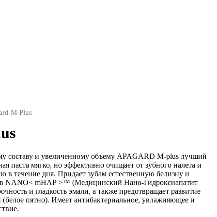
ard M-Plus
us
ому составу и увеличенному объему APAGARD M-plus лучший
ная паста мягко, но эффективно очищает от зубного налета и
ию в течение дня. Придает зубам естественную белизну и
став NANO< mHAP >™ (Медицинский Нано-Гидроксиапатит
очность и гладкость эмали, а также предотвращает развитие
и (белое пятно). Имеет антибактериальное, увлажняющее и
ствие.