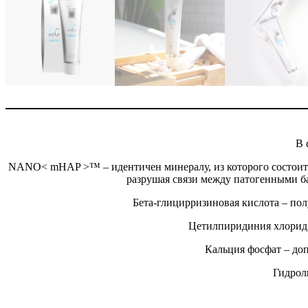
В 
NANO< mHAP >™ – идентичен минералу, из которого состоит на
разрушая связи между патогенными б
Бета-глицирризиновая кислота – пол
Цетилпиридиния хлорид –
Кальция фосфат – до
Гидрол